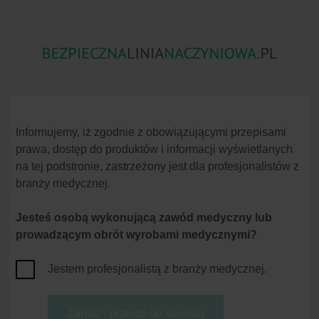
Zator
Skażenia Substancjami
Niezgodność
Powietrzny
Chemicznymi
Lekowa
Informujemy, iż zgodnie z obowiązującymi przepisami
prawa, dostęp do produktów i informacji wyświetlanych
na tej podstronie, zastrzeżony jest dla profesjonalistów z
branży medycznej.
Jesteś osobą wykonującą zawód medyczny lub
Strona główna
Zakażenia krwiopochodne
Częstotliwość
prowadzącym obrót wyrobami medycznymi?
Zakażenia krwiopochod
Zagrożenie dla
Jestem profesjonalistą z branży medycznej.
pracowników służby
Jak stwierdza się w raporcie Eucomedu,
zdrowia
ponad 80% wszystkich zakłuć (1).
Częstotliwość
Zapisz i przejdź do serwisu
Choroby zakaźne
Doświadczenia USA przedstawione w rap