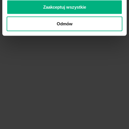
Zaakceptuj wszystkie
Odmów
Po wystąpieniu zranienia w 90,7 - 96,7% 
przypadków źródło lub pacjent pozostaje
W blisko 10% nieznany jest także status 
Od 57,3% do 81,1% wszystkich zakłuć dot
osób, niezaangażowanych bezpośrednio 
Czy te dane są satysfakcjonując
Każdy pracownik służby zdrowia wie, że
roztargnieniem oraz wielokrotnymi prób
były zmęczone, przy braku współpracy pa