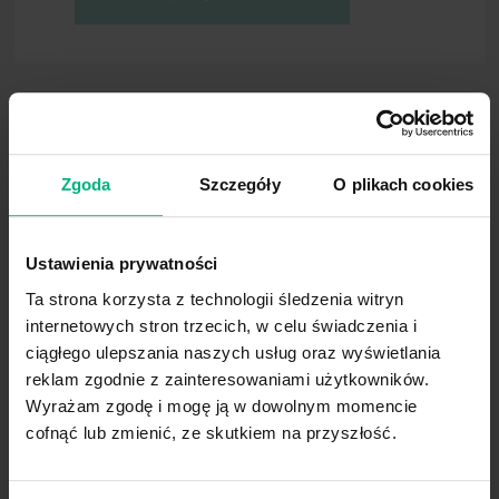
Epidemiologia
że poprzez zastosowanie odpowiedniej te
Koszt
szacunkowych zakłuć (9).
Ustawodawstwo Unii
Gdzie zwykle dochodzi do zakłu
Europejskiej
Produkty służące
zapobieganiu ryzyka
Literatura
Pracownicy służby zdrowia jak pielęgniar
igłami ze światłem wewnątrz.
Wykaz terminów
Zgoda
Szczegóły
O plikach cookies
Istnieją znaczące różnice pomiędzy placó
Stowarzyszenie
czy studenci mają tendencje do ulegania 
„Prometeusze”
Innymi narażonymi grupami zawodowymi w 
Biblioteka
Istnieje interesujący raport EPINetu z ro
Zmiana pojemników z
Ustawienia prywatności
płynami infuzyjnymi
Ta strona korzysta z technologii śledzenia witryn
internetowych stron trzecich, w celu świadczenia i
ciągłego ulepszania naszych usług oraz wyświetlania
reklam zgodnie z zainteresowaniami użytkowników.
Wyrażam zgodę i mogę ją w dowolnym momencie
cofnąć lub zmienić, ze skutkiem na przyszłość.