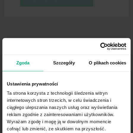
Epidemiologia
AIDS
Acquired Immune Defi
Koszt
Zespół Nabytego Upoś
Ustawodawstwo Unii
Europejskiej
Produkty służące
CDC
Center for Disease Con
zapobieganiu ryzyka
Centrum Zapobiegania 
Literatura
Wykaz terminów
EEC
European Economic C
Stowarzyszenie
Europejska Wspólnota
„Prometeusze”
Biblioteka
Zgoda
Szczegóły
O plikach cookies
EPINet
Exposure Prevention I
Zmiana pojemników z
płynami infuzyjnymi
Informacyjna Sieć Zap
Ustawienia prywatności
GERES
Group d’Etude sur le R
Ta strona korzysta z technologii śledzenia witryn
internetowych stron trzecich, w celu świadczenia i
HBV
Hepatitis B Virus - wir
ciągłego ulepszania naszych usług oraz wyświetlania
reklam zgodnie z zainteresowaniami użytkowników.
HCC
Hepatocellular carcino
Wyrażam zgodę i mogę ją w dowolnym momencie
cofnąć lub zmienić, ze skutkiem na przyszłość.
HCV
Hepatitis C Virus - wir