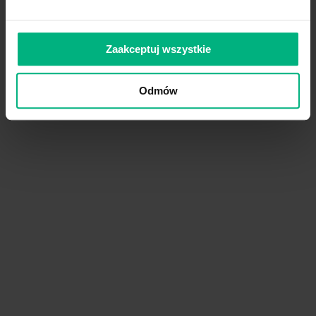
HCW
Health care worker - p
Zaakceptuj wszystkie
HIV
Human immunodeficien
Wirus Ludzkiego Upoś
Odmów
ICU
Intensive Care Unit - O
IV
Intravenous - dożylny
IVC
Intravenous catheters 
NHS
National Health Servic
NIOSH
National Institute for 
Krajowy Instytut Zdro
OSHA
Occupational Safety an
Państwowa Administra