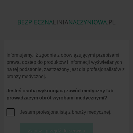
Zator
Skażenia Substancjami
Niezgodność
Powietrzny
Chemicznymi
Lekowa
Informujemy, iż zgodnie z obowiązującymi przepisami
prawa, dostęp do produktów i informacji wyświetlanych
na tej podstronie, zastrzeżony jest dla profesjonalistów z
branży medycznej.
Jesteś osobą wykonującą zawód medyczny lub
Strona główna
Zakażenia krwiopochodne
Wykaz terminów
prowadzącym obrót wyrobami medycznymi?
Zakażenia krwiopocho
Zagrożenie dla
Jestem profesjonalistą z branży medycznej.
pracowników służby
zdrowia
AFSCME
American Federation of
Częstotliwość
Amerykańska Federacj
Zapisz i przejdź do serwisu
Choroby zakaźne