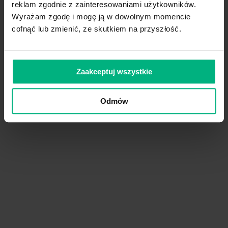
reklam zgodnie z zainteresowaniami użytkowników.
Rysunek 4: Kiedy dochodzi do NSI
Wyrażam zgodę i mogę ją w dowolnym momencie
cofnąć lub zmienić, ze skutkiem na przyszłość.
Do największej liczby ekspozycji dochodzi
13
rysunek 5).
Zaakceptuj wszystkie
Odmów
Rysunek 5: Obszary w ramach ośrodków św
zranień ostrymi przedmiotami.