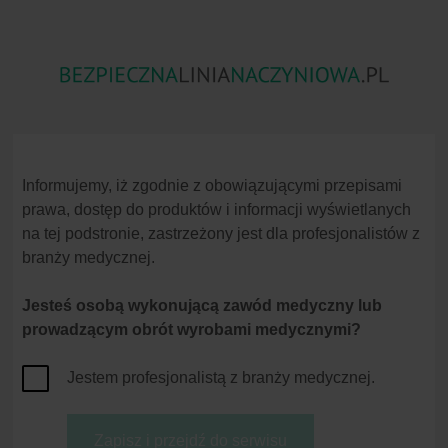
Zator
Skażenia Substancjami
Niezgodność
Powietrzny
Chemicznymi
Lekowa
Informujemy, iż zgodnie z obowiązującymi przepisami
prawa, dostęp do produktów i informacji wyświetlanych
na tej podstronie, zastrzeżony jest dla profesjonalistów z
branży medycznej.
Jesteś osobą wykonującą zawód medyczny lub
Strona główna
Zakłucia
Przyczyny
prowadzącym obrót wyrobami medycznymi?
Zakłucia - Przyczyny
Definicja zagrożenia
Jestem profesjonalistą z branży medycznej.
Przyczyny
Generalnie do zakłuć igłami (NSI) docho
1
,
4
Konsekwencje
ostrymi wyrobami medycznymi.
Zgodnie z wynikami badań EPINet, do 60
Strategie zapobiegawcze
Zapisz i przejdź do serwisu
Wypadki te zachodzą przed lub w trakcie