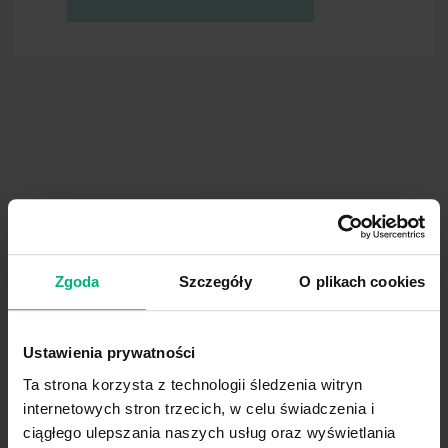
Zapobieganie ryzyku
Badania wskazują wzrost ryzyka zranień
Literatura
procedury. Dodatkowe czynniki mające n
zdrowia, niechęć do współpracy ze strony
Zgoda
Szczegóły
O plikach cookies
Ustawienia prywatności
Ta strona korzysta z technologii śledzenia witryn
internetowych stron trzecich, w celu świadczenia i
ciągłego ulepszania naszych usług oraz wyświetlania