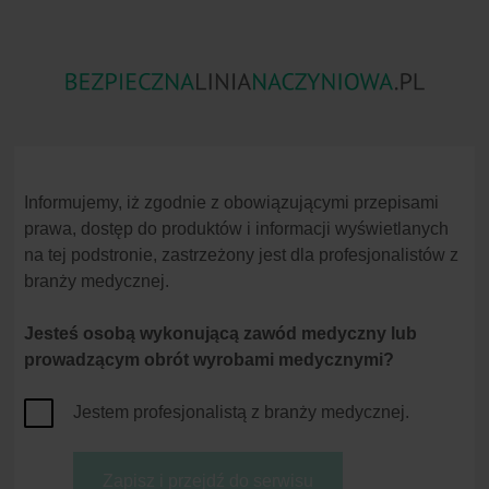
Zator
Skażenia Substancjami
Niezgodność
Powietrzny
Chemicznymi
Lekowa
Informujemy, iż zgodnie z obowiązującymi przepisami
prawa, dostęp do produktów i informacji wyświetlanych
na tej podstronie, zastrzeżony jest dla profesjonalistów z
branży medycznej.
Jesteś osobą wykonującą zawód medyczny lub
Strona główna
Zanieczyszczenie Cząsteczkowe
Literatura
prowadzącym obrót wyrobami medycznymi?
Zanieczyszczenie Cząst
Definicja Przyczyny
Jestem profesjonalistą z branży medycznej.
Konsekwencje
Anonymous. Risks due to particles in in
Strategie Zapobiegania
der Infusionstherapie – Experten forder
Produkty służące
Ball PA. Intravenous in-line filters: f
Zapisz i przejdź do serwisu
zapobieganiu ryzyka