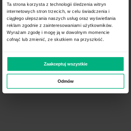
Ta strona korzysta z technologii śledzenia witryn
Ellenbogen R, Rubin L. Injectable flui
internetowych stron trzecich, w celu świadczenia i
Gianino MM, Vallino A, Minniti D, Abbo
associated with nosocomial infections 
ciągłego ulepszania naszych usług oraz wyświetlania
reklam zgodnie z zainteresowaniami użytkowników.
Grünewald M, Kobbert E, Terodde H. P
Kellnhauser E, Schewior-Popp, et al. 
Wyrażam zgodę i mogę ją w dowolnym momencie
Heiss-Harris GM, Verklan MT. Maximizin
cofnąć lub zmienić, ze skutkiem na przyszłość.
74-81
ISO 8536-4: 2004. Infusion equipment fo
Jack T, Boehne M, et al. In-line filtrat
Zaakceptuj wszystkie
Josephson DL. Risks, complications, a
Intravenous infusion therapy for medic
Learning 2006; 56-82
Odmów
Kossovsky N, Cole P, Zackson DA. Giant
discovered at autopsy using X-ray ene
Kuramoto K, Shoji T, Nakagawa Y. Usefuln
contamination of injection preparatio
Lehr HA, Brunner J, Rangoonwala R and
of functional capillary density in pos
Lye ST, Hwang NC. Glass particle conta