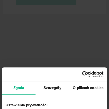
Literatura
Bertolini G, Confalonieri M, Rossi G, 
care unit and respiratory intermediate
Bethune K, Allwood M, Grainger C, Worm
preparation and administration of paren
group working party. Nutrition 2001; 1
Bowen JH, Woodard BH, Barton TK, Ing
vasculitis. Am J Clin Pathol 1981; 75(4
BSP: British Pharmacopoeia, 2009
Carbone-Traber KB and Shanks CA. Gl
DeLuca PP, Rapp RP, Bivins B, McKean H
study. Am J Hosp Pharm 1975; 32(10)
Dewan PA, Ehall H, Edwards GA, Middlet
peristaltic finger pump in an animal mo
Dewan PA, Owen AJ, Byard RW. Histolog
75(5): 666-9
Dewan PA, Stefanek W, Byard RW. Long-
Zgoda
Szczegóły
O plikach cookies
Surgery International 1995b; 10(2,3):
Douglas JB, Hedrick C. Pharmacology. I
therapy in clinical practise. Philadel
Ustawienia prywatności
Durgin JM, Hanan ZI. Thomson Delmar 